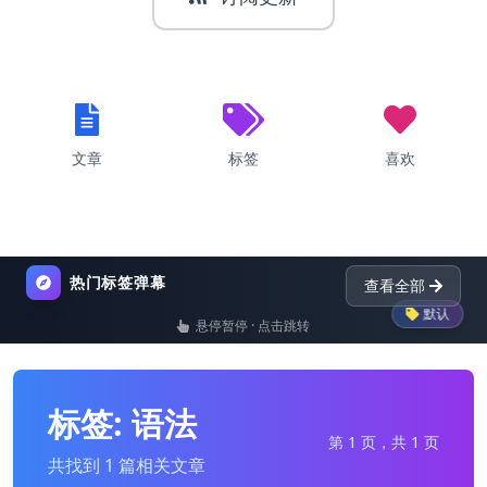
文章
标签
喜欢
热门标签弹幕
查看全部
默认
p
悬停暂停 · 点击跳转
list
nginx
dictionary
python
标签: 语法
第 1 页，共 1 页
共找到 1 篇相关文章