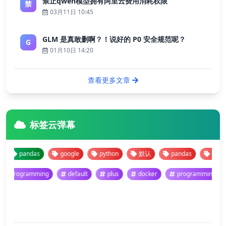
禁止qwen模型拥有阿里云费用消耗权限
禁
03月11日 10:45
GLM 是真敢删啊？！说好的 P0 安全规范呢？
G
01月10日 14:20
查看更多文章
标签云弹幕
pandas
google
python
默认
pandas
google
programming
default
plus
docker
programmin