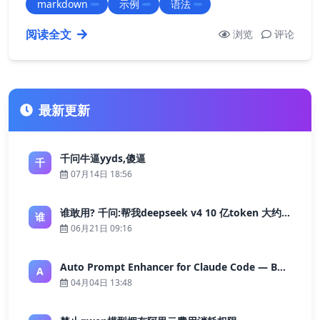
markdown
示例
语法
级标题 ### 三级标题 ``` 2. 列表 使用 \* 或 - 开始一行
来创建无序列表，使用数字加 . 开始一行来…
阅读全文
浏览
评论
最新更新
千问牛逼yyds,傻逼
千
07月14日 18:56
谁敢用? 千问:帮我deepseek v4 10 亿token 大约多少花费 ?
谁
06月21日 09:16
Auto Prompt Enhancer for Claude Code — Building a Highly Reliable AI Programming Workflow
A
04月04日 13:48