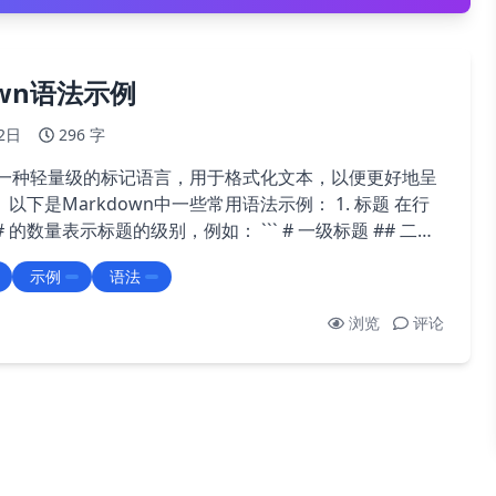
own语法示例
2日
296 字
n是一种轻量级的标记语言，用于格式化文本，以便更好地呈
是Markdown中一些常用语法示例： 1. 标题 在行
量表示标题的级别，例如： ``` # 一级标题 ## 二级
 - 开始一行来创建无序列表，使
示例
语法
开始一行来…
浏览
评论