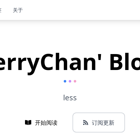
签
关于
erryChan' Bl
less
开始阅读
订阅更新