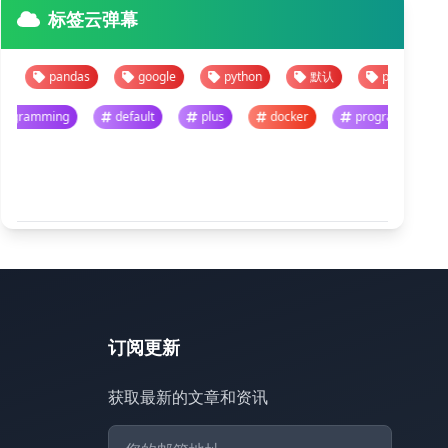
标签云弹幕
pandas
google
python
默认
pandas
goog
programming
default
plus
docker
progra
悬停暂停 · 点击跳转
查看全部
订阅更新
获取最新的文章和资讯