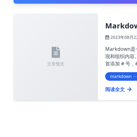
Markd
2023年08月2
Markdow
现和组织内容。以下
首添加 # 号，# 的数
文章预览
标题 ### 三级标题 ``` 2. 列表 使用 \* 或
markdown
用数字加 . 
阅读全文