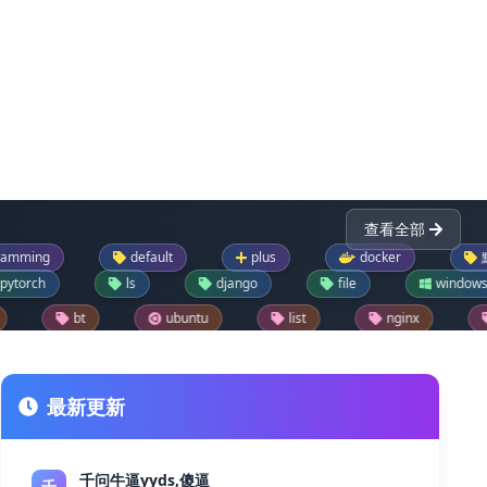
查看全部
default
plus
docker
默认
ls
django
file
windows
ubuntu
list
nginx
dictionary
reader
drupal模块
text
json
lask
drupal每日推荐一模块
jupyter
git
最新更新
千问牛逼yyds,傻逼
千