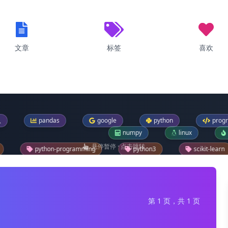
文章
标签
喜欢
ndas
google
python
programming
numpy
linux
pytorch
悬停暂停 · 点击跳转
programming
python3
scikit-learn
bt
windows-11
os
sklearn
pip
f
第 1 页，共 1 页