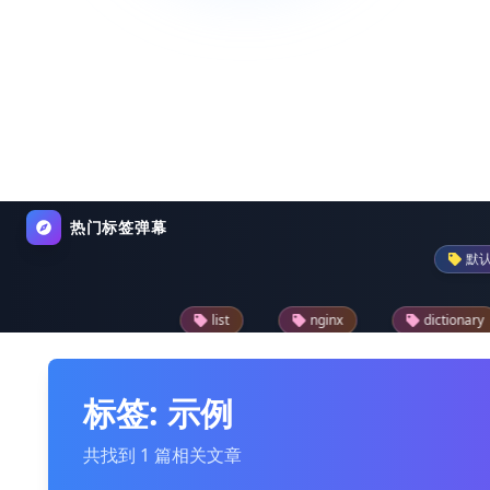
热门标签弹幕
默认
pa
list
nginx
dictionary
python-
reader
drupal模块
text
json
标签: 示例
共找到 1 篇相关文章