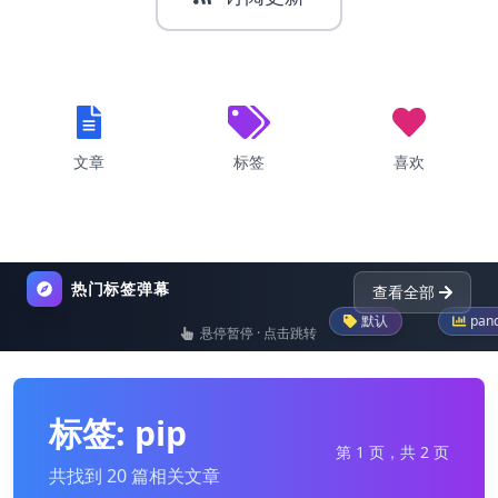
文章
标签
喜欢
热门标签弹幕
查看全部
默认
pandas
g
悬停暂停 · 点击跳转
nginx
dictionary
python-programming
标签: pip
第 1 页，共 2 页
共找到 20 篇相关文章