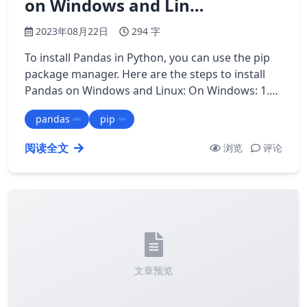
on Windows and Lin…
2023年08月22日
294 字
To install Pandas in Python, you can use the pip
package manager. Here are the steps to install
Pandas on Windows and Linux: On Windows: 1.
Open Command Prompt or PowerShell a…
pandas
pip
阅读全文
浏览
评论
文章预览