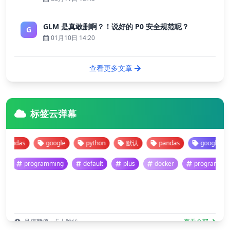
GLM 是真敢删啊？！说好的 P0 安全规范呢？
G
01月10日 14:20
查看更多文章
标签云弹幕
s
google
python
默认
pandas
google
pyt
programming
default
plus
docker
prog
悬停暂停 · 点击跳转
查看全部