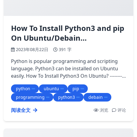
How To Install Python3 and pip
On Ubuntu/Debain…
2023年08月22日
391 字
Python is popular programming and scripting
language. Python3 can be installed on Ubuntu
easily. How To Install Python3 On Ubuntu? ----------
----------------------- Before sta…
python
ubuntu
pip
programming
python3
debain
阅读全文
浏览
评论