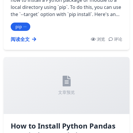
how to install a Python package or module to a
local directory using `pip`. To do this, you can use
the `--target` option with `pip install`. Here's an
example: ``` pip insta…
pip
阅读全文
浏览
评论
文章预览
How to Install Python Pandas