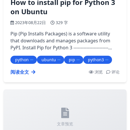
How to install pip for Python 3
on Ubuntu
2023年08月22日
329 字
Pip (Pip Installs Packages) is a software utility
that downloads and manages packages from
PyPI. Install Pip for Python 3 ------------------------
Ubuntu comes with Python 3 i…
python
ubuntu
pip
python3
阅读全文
浏览
评论
文章预览