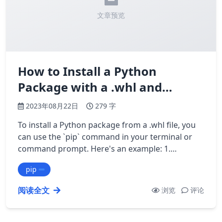
文章预览
How to Install a Python
Package with a .whl and…
2023年08月22日
279 字
To install a Python package from a .whl file, you
can use the `pip` command in your terminal or
command prompt. Here's an example: 1.
Download the .whl file for the package you …
pip
阅读全文
浏览
评论