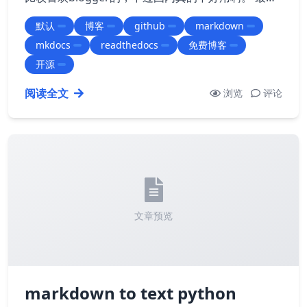
几年好多程序员已经开始将github pages当作博客用
默认
博客
github
markdown
了，github pages真的是很好的福利没错，不过有点
mkdocs
readthedocs
免费博客
我不习惯的是每次都要自己构建链接才行，不然的话
就需要用jekyll主题定义后可以，…
开源
阅读全文
浏览
评论
文章预览
markdown to text python