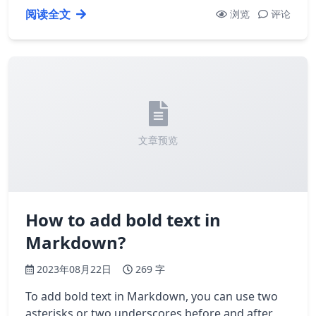
阅读全文
浏览
评论
文章预览
How to add bold text in
Markdown?
2023年08月22日
269 字
To add bold text in Markdown, you can use two
asterisks or two underscores before and after