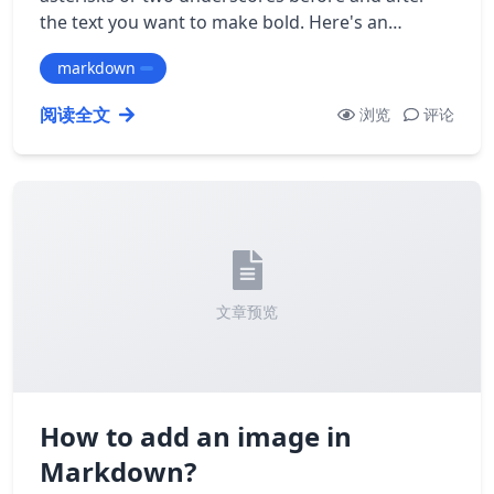
the text you want to make bold. Here's an
example: ``` This is **bold** text. ``` o…
markdown
阅读全文
浏览
评论
文章预览
How to add an image in
Markdown?