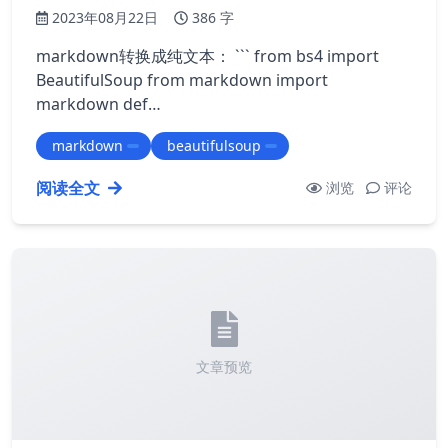
2023年08月22日
386 字
markdown转换成纯文本： ``` from bs4 import
BeautifulSoup from markdown import
markdown def
markdown_to_text(markdown_string): """
markdown
beautifulsoup
Converts a markdown string to plaintext """ #…
阅读全文
浏览
评论
文章预览