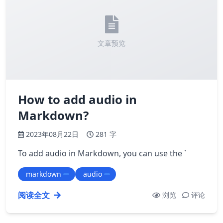
文章预览
How to add audio in
Markdown?
2023年08月22日
281 字
To add audio in Markdown, you can use the `
markdown
audio
阅读全文
浏览
评论