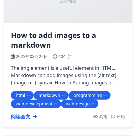
文章预览
How to add images to a
markdown
2023年08月22日
404 字
The img element is a useful element in HTML.
Markdown can add images using the [alt text]
(image-url) syntax. How to Adding Images in
Markdown -------------------------------- …
html
markdown
programming
web-development
web-design
阅读全文
浏览
评论