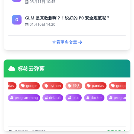
03月11日 10:45
GLM 是真敢删啊？！说好的 P0 安全规范呢？
G
01月10日 14:20
查看更多文章
标签云弹幕
google
python
默认
pandas
google
pytho
programming
default
plus
docker
pr
悬停暂停 · 点击跳转
查看全部