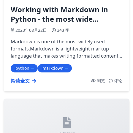
Working with Markdown in
Python - the most wide…
2023年08月22日
343 字
Markdown is one of the most widely used
formats.Markdown is a lightweight markup
language that makes writing formatted content
easy.It uses very easy-to-like syntax and is used
python
markdown
by…
阅读全文
浏览
评论