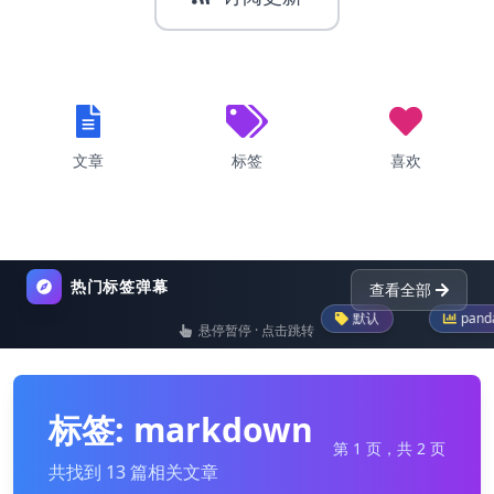
文章
标签
喜欢
热门标签弹幕
查看全部
默认
pandas
googl
悬停暂停 · 点击跳转
nginx
dictionary
python-programming
py
标签: markdown
第 1 页，共 2 页
共找到 13 篇相关文章