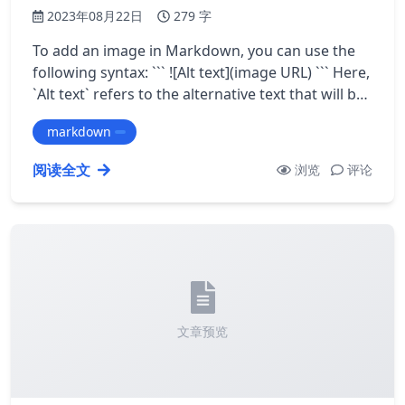
2023年08月22日
279 字
To add an image in Markdown, you can use the
following syntax: ``` ![Alt text](image URL) ``` Here,
`Alt text` refers to the alternative text that will be
displayed if the ima…
markdown
阅读全文
浏览
评论
文章预览