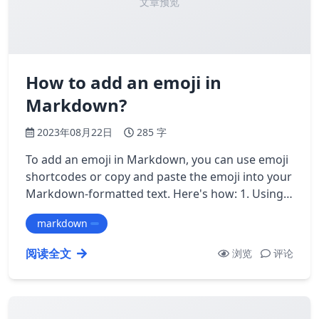
文章预览
How to add an emoji in
Markdown?
2023年08月22日
285 字
To add an emoji in Markdown, you can use emoji
shortcodes or copy and paste the emoji into your
Markdown-formatted text. Here's how: 1. Using
emoji shortcodes: To use an emoji s…
markdown
阅读全文
浏览
评论