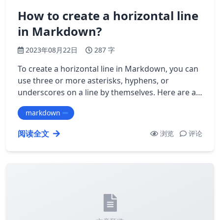
How to create a horizontal line
in Markdown?
2023年08月22日
287 字
To create a horizontal line in Markdown, you can
use three or more asterisks, hyphens, or
underscores on a line by themselves. Here are a
few examples: ``` *** --- ___ ``` All…
markdown
阅读全文
浏览
评论