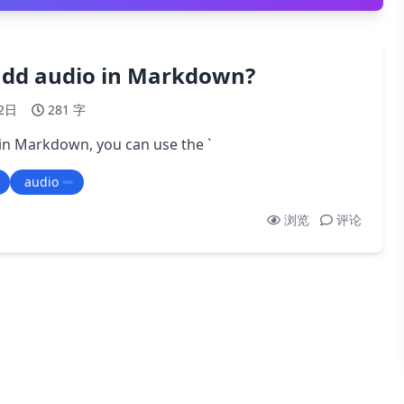
add audio in Markdown?
2日
281 字
in Markdown, you can use the `
audio
浏览
评论