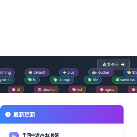
查看全部
default
plus
docker
默认
ls
django
file
windows
ubuntu
list
nginx
dictionary
reader
drupal模块
text
json
lask
drupal每日推荐一模块
jupyter
git
最新更新
千问牛逼yyds,傻逼
千