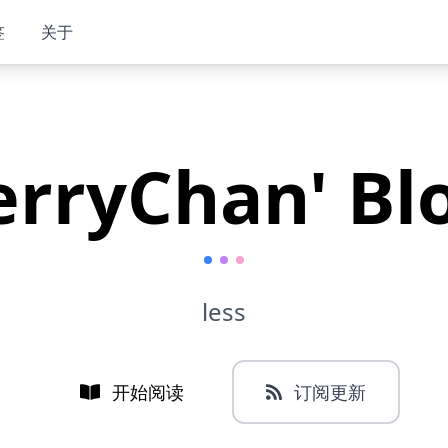
签
关于
erryChan' Bl
less
开始阅读
订阅更新