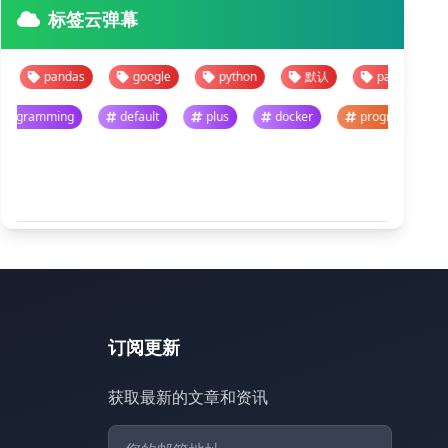
标签云弹幕
pandas
google
python
默认
pandas
goog
programming
default
plus
docker
progra
悬停暂停 · 点击跳转
查看全部
订阅更新
获取最新的文章和资讯