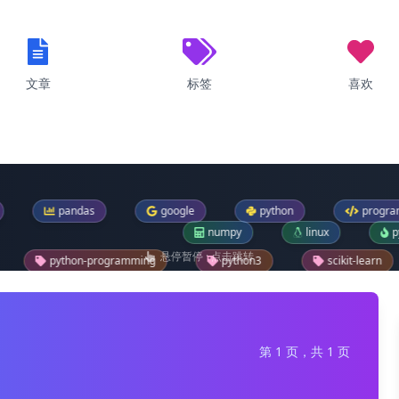
文章
标签
喜欢
das
google
python
programming
numpy
linux
pytorch
悬停暂停 · 点击跳转
rogramming
python3
scikit-learn
bt
windows-11
os
sklearn
pip
f
第 1 页，共 1 页