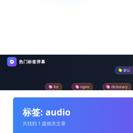
热门标签弹幕
默认
pan
list
nginx
dictionary
python-p
reader
drupal模块
text
json
标签: audio
共找到 1 篇相关文章