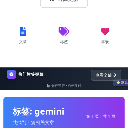
文章
标签
喜欢
热门标签弹幕
查看全部
默认
悬停暂停 · 点击跳转
list
nginx
dictionary
标签: gemini
第 1 页，共 1 页
共找到 1 篇相关文章