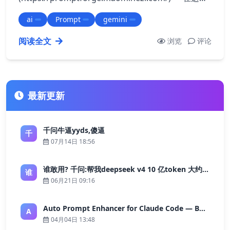
AI 爆发的时代，我们每天都在与 ChatGPT、Claude
ai
Prompt
gemini
或 Gemini 对话。但你是否发现，自己陷入了这样的
循环： 打开记事本 -> 找到上次存的一长串…
阅读全文
浏览
评论
最新更新
千问牛逼yyds,傻逼
千
07月14日 18:56
谁敢用? 千问:帮我deepseek v4 10 亿token 大约多少花费 ?
谁
06月21日 09:16
Auto Prompt Enhancer for Claude Code — Building a Highly Reliable AI Programming Workflow
A
04月04日 13:48