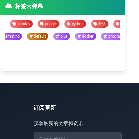
标签云弹幕
pandas
google
python
默认
pandas
go
programming
default
plus
docker
programm
悬停暂停 · 点击跳转
查看全部
订阅更新
获取最新的文章和资讯