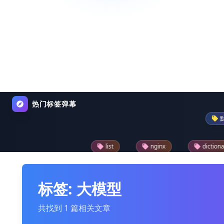
热门标签弹幕
默认
list
nginx
dictionary
py
reader
drupal模块
text
json
w
标签: 大模型
共找到 1 篇相关文章