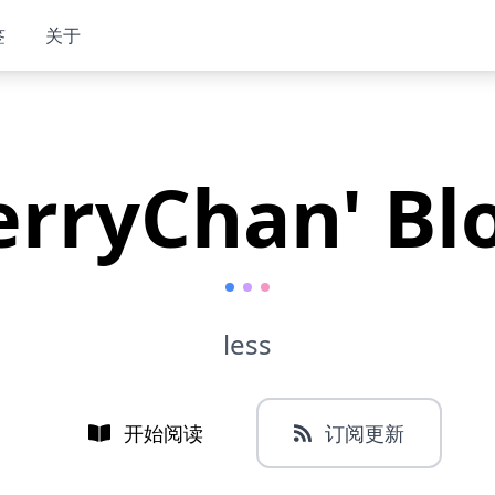
签
关于
erryChan' Bl
less
开始阅读
订阅更新