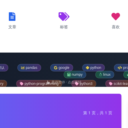
文章
标签
喜欢
pandas
google
python
programming
numpy
linux
pytorch
悬停暂停 · 点击跳转
thon-programming
python3
scikit-learn
bt
indows-11
os
sklearn
pip
rea
第 1 页，共 1 页