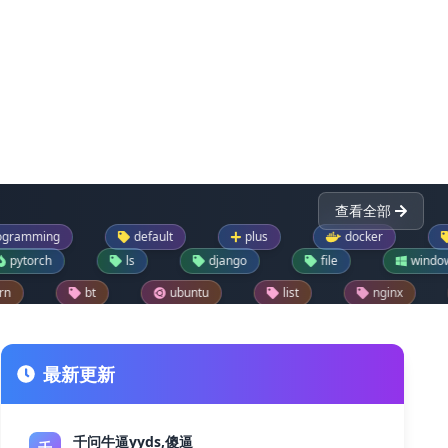
查看全部
default
plus
docker
默认
ls
django
file
windows
ubuntu
list
nginx
dictionary
der
drupal模块
text
json
flask
drupal每日推荐一模块
jupyter
git
最新更新
千问牛逼yyds,傻逼
千