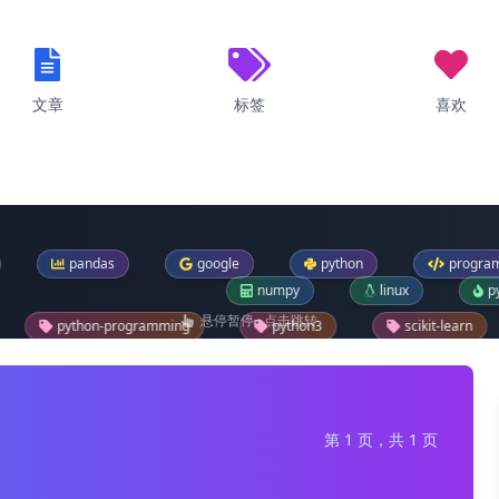
文章
标签
喜欢
as
google
python
programming
numpy
linux
pytorch
悬停暂停 · 点击跳转
ogramming
python3
scikit-learn
bt
windows-11
os
sklearn
pip
fl
第 1 页，共 1 页