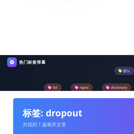
热门标签弹幕
默认
pand
list
nginx
dictionary
python-pr
reader
drupal模块
text
json
标签: dropout
共找到 1 篇相关文章