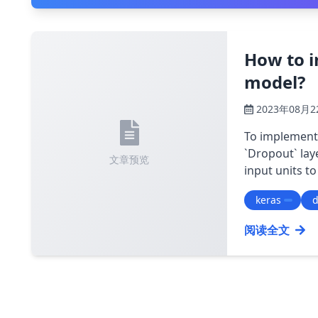
How to i
model?
2023年08月2
To implement 
`Dropout` lay
文章预览
input units t
keras
阅读全文