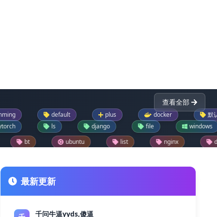
查看全部
default
plus
docker
默认
pa
ls
django
file
windows
ubuntu
list
nginx
dictionary
reader
drupal模块
text
json
ask
drupal每日推荐一模块
jupyter
git
最新更新
千问牛逼yyds,傻逼
千