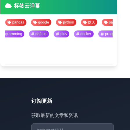
标签云弹幕
pandas
google
python
默认
pandas
goog
programming
default
plus
docker
progra
悬停暂停 · 点击跳转
查看全部
订阅更新
获取最新的文章和资讯