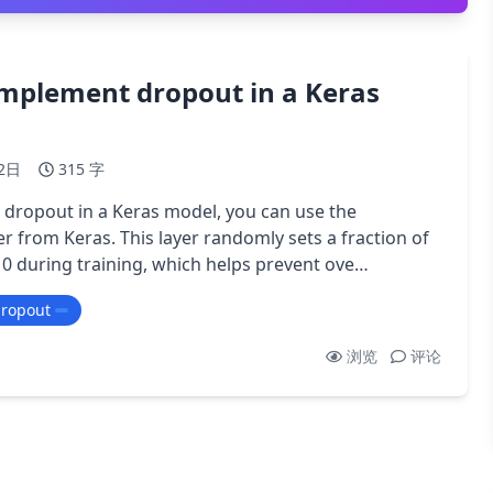
mplement dropout in a Keras
2日
315 字
dropout in a Keras model, you can use the
er from Keras. This layer randomly sets a fraction of
o 0 during training, which helps prevent ove…
dropout
浏览
评论