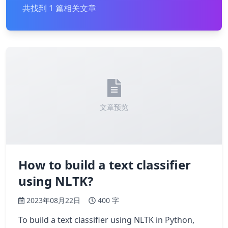
共找到 1 篇相关文章
文章预览
How to build a text classifier
using NLTK?
2023年08月22日
400 字
To build a text classifier using NLTK in Python,