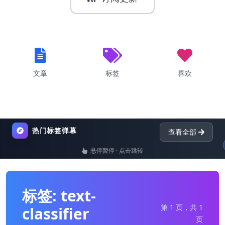
文章
标签
喜欢
热门标签弹幕
查看全部
默
悬停暂停 · 点击跳转
list
nginx
dictionar
标签: text-
第 1 页，共 1
classifier
页