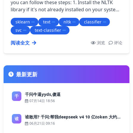
you can follow these steps: 1. Install the NLTK
library if it's not already installed on your system.
``` pip install nltk ``…
sklearn
text
nltk
classifier
svc
text-classifier
阅读全文
浏览
评论
最新更新
千问牛逼yyds,傻逼
千
07月14日 18:56
谁敢用? 千问:帮我deepseek v4 10 亿token 大约多少花费 ?
谁
06月21日 09:16