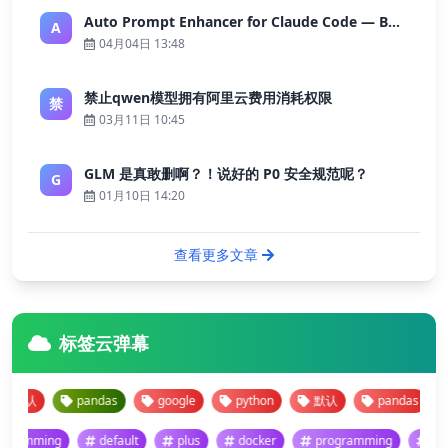
Auto Prompt Enhancer for Claude Code — Building a Highly Reliable AI Programming Workflow
A
04月04日 13:48
禁止qwen模型拥有阿里云费用消耗权限
禁
03月11日 10:45
GLM 是真敢删啊？！说好的 P0 安全规范呢？
G
01月10日 14:20
查看更多文章
标签云弹幕
默认
pandas
google
python
默认
pandas
g
programming
default
plus
docker
programming