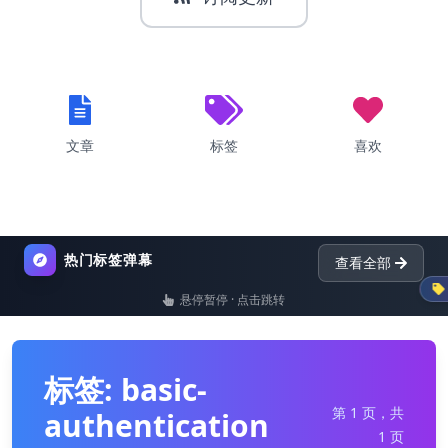
文章
标签
喜欢
热门标签弹幕
查看全部
默认
悬停暂停 · 点击跳转
list
nginx
dictionary
标签: basic-
第 1 页，共
authentication
1 页