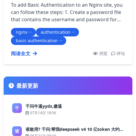
To add Basic Authentication to an Nginx site, you
can follow these steps: 1. Create a password file
that contains the username and password for
each user that needs access to th…
nginx
authentication
basic-authentication
阅读全文
浏览
评论
最新更新
千问牛逼yyds,傻逼
千
07月14日 18:56
谁敢用? 千问:帮我deepseek v4 10 亿token 大约多少花费 ?
谁
06月21日 09:16