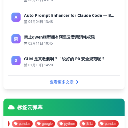
Auto Prompt Enhancer for Claude Code — Building a Highly Reliable AI Programming Workflow
A
04月04日 13:48
禁止qwen模型拥有阿里云费用消耗权限
禁
03月11日 10:45
GLM 是真敢删啊？！说好的 P0 安全规范呢？
G
01月10日 14:20
查看更多文章
标签云弹幕
认
pandas
google
python
默认
pandas
goo