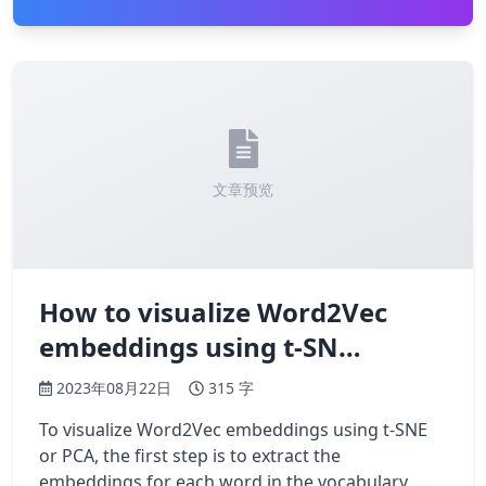
文章预览
How to visualize Word2Vec
embeddings using t-SN…
2023年08月22日
315 字
To visualize Word2Vec embeddings using t-SNE
or PCA, the first step is to extract the
embeddings for each word in the vocabulary.