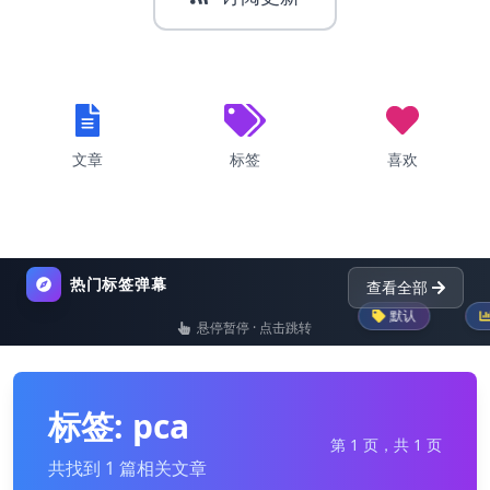
文章
标签
喜欢
热门标签弹幕
查看全部
默认
pand
悬停暂停 · 点击跳转
list
nginx
dictionary
python-pro
标签: pca
第 1 页，共 1 页
共找到 1 篇相关文章