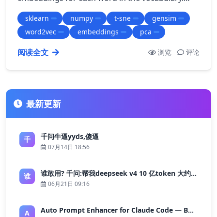
Once you have the embeddings, you can use
sklearn
numpy
t-sne
gensim
dimensi…
word2vec
embeddings
pca
阅读全文
浏览
评论
最新更新
千问牛逼yyds,傻逼
千
07月14日 18:56
谁敢用? 千问:帮我deepseek v4 10 亿token 大约多少花费 ?
谁
06月21日 09:16
Auto Prompt Enhancer for Claude Code — Building a Highly Reliable AI Programming Workflow
A