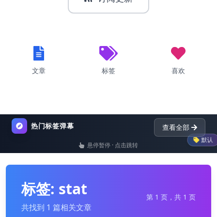
文章
标签
喜欢
热门标签弹幕
查看全部
默认
悬停暂停 · 点击跳转
list
nginx
dictionary
p
标签: stat
第 1 页，共 1 页
共找到 1 篇相关文章