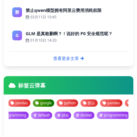
禁止qwen模型拥有阿里云费用消耗权限
禁
03月11日 10:45
GLM 是真敢删啊？！说好的 P0 安全规范呢？
G
01月10日 14:20
查看更多文章
标签云弹幕
pandas
google
python
默认
pandas
google
programming
default
plus
docker
programming