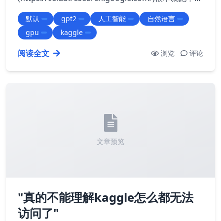
gpt2 Kaggle's GPU usage is limited to 30 hours
默认
gpt2
人工智能
自然语言
per week for each type of processor . This
gpu
kaggle
means…
阅读全文
浏览
评论
文章预览
"真的不能理解kaggle怎么都无法
访问了"