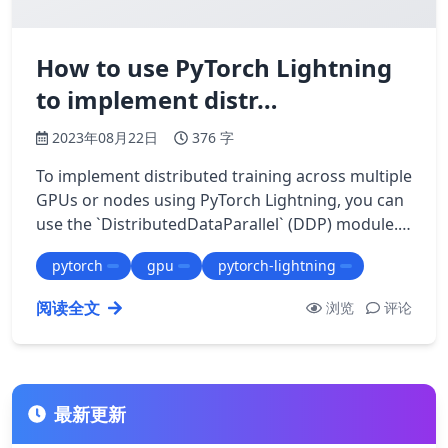
How to use PyTorch Lightning
to implement distr…
2023年08月22日
376 字
To implement distributed training across multiple
GPUs or nodes using PyTorch Lightning, you can
use the `DistributedDataParallel` (DDP) module.
Here are the steps: 1. Choose a …
pytorch
gpu
pytorch-lightning
阅读全文
浏览
评论
最新更新