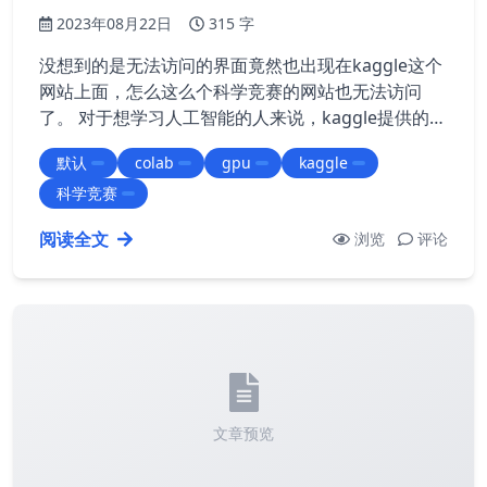
2023年08月22日
315 字
没想到的是无法访问的界面竟然也出现在kaggle这个
网站上面，怎么这么个科学竞赛的网站也无法访问
了。 对于想学习人工智能的人来说，kaggle提供的免
费gpu真的很不错（Nvida Tesla P100），不像国内
默认
colab
gpu
kaggle
百度它们提供的免费gpu只能运行自己的框架。除此
科学竞赛
外，国内貌似也没有什么好用的gpu了，除了kaggle
之外colab也是不错的，不过col…
阅读全文
浏览
评论
文章预览