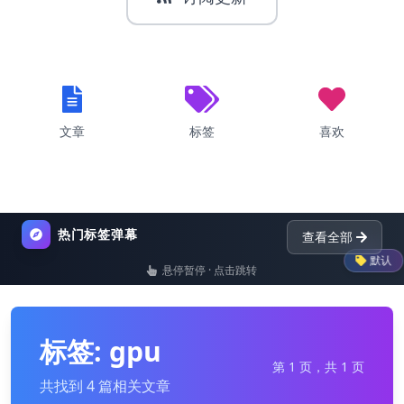
文章
标签
喜欢
热门标签弹幕
查看全部
默认
悬停暂停 · 点击跳转
list
nginx
dictionary
pyt
标签: gpu
第 1 页，共 1 页
共找到 4 篇相关文章