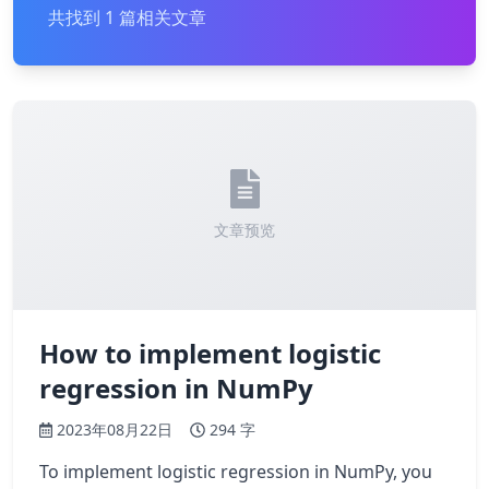
共找到 1 篇相关文章
文章预览
How to implement logistic
regression in NumPy
2023年08月22日
294 字
To implement logistic regression in NumPy, you