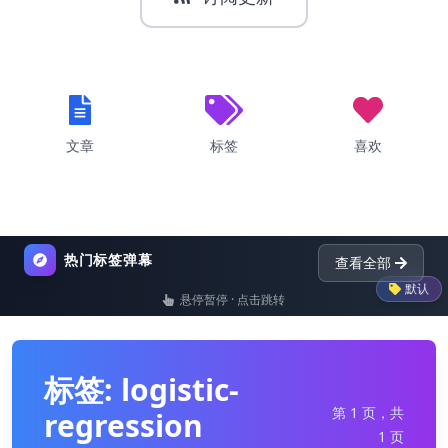
文章
标签
喜欢
热门标签弹幕
查看全部
默认
悬停暂停 · 点击跳转
list
nginx
dictionary
p
标签: logistic-
第 1 页，共
regression
1 页