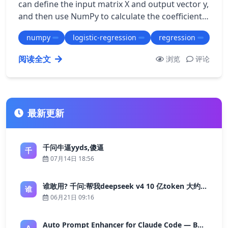
can define the input matrix X and output vector y,
and then use NumPy to calculate the coefficients
of the logistic regression model…
numpy
logistic-regression
regression
阅读全文
浏览
评论
最新更新
千问牛逼yyds,傻逼
千
07月14日 18:56
谁敢用? 千问:帮我deepseek v4 10 亿token 大约多少花费 ?
谁
06月21日 09:16
Auto Prompt Enhancer for Claude Code — Building a Highly Reliable AI Programming Workflow
A