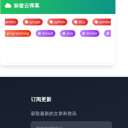
标签云弹幕
as
google
python
默认
pandas
google
programming
default
plus
docker
pro
悬停暂停 · 点击跳转
查看全部
订阅更新
获取最新的文章和资讯