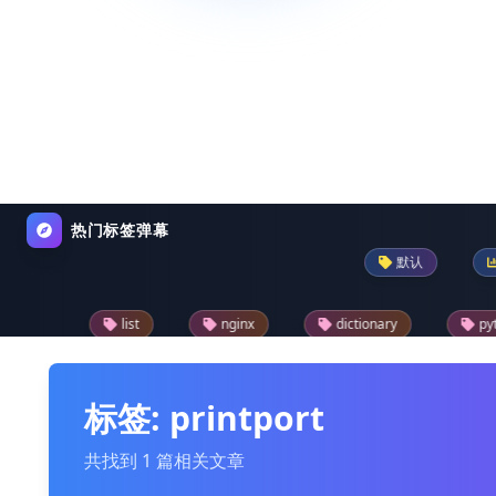
热门标签弹幕
默认
pandas
list
nginx
dictionary
python-programming
reader
drupal模块
text
json
标签: printport
共找到 1 篇相关文章