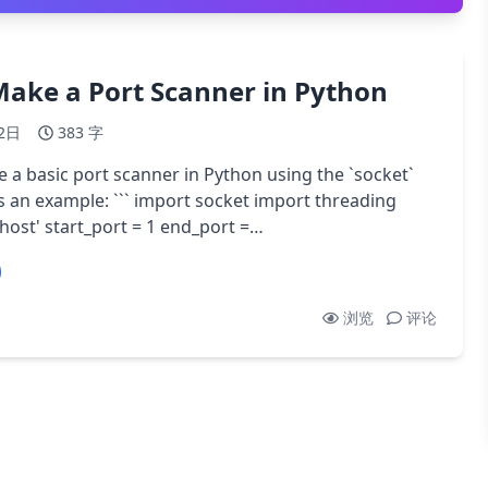
ake a Port Scanner in Python
2日
383 字
e a basic port scanner in Python using the `socket`
` import socket import threading
lhost' start_port = 1 end_port =…
浏览
评论