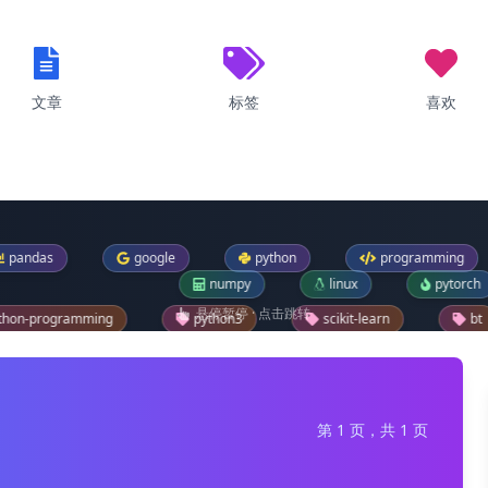
文章
标签
喜欢
google
python
programming
defaul
numpy
linux
pytorch
悬停暂停 · 点击跳转
python3
scikit-learn
bt
ubunt
windows-11
os
sklearn
pip
flask
第 1 页，共 1 页