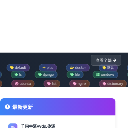
查看全部
t
plus
docker
默认
pandas
ls
django
file
windows
drupa
u
list
nginx
dictionary
python-
reader
drupal模块
text
json
drupal每日推荐一模块
jupyter
git
最新更新
千问牛逼yyds,傻逼
千