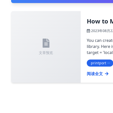
How to M
2023年08月2
You can creat
library. Here is an example: ``
target = 'loca
文章预览
printport
阅读全文