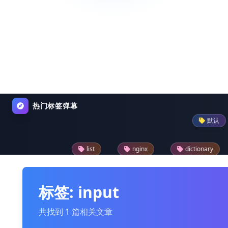
热门标签弹幕
默认
pand
list
nginx
dictionary
python-pr
reader
drupal模块
text
json
标签: input
共找到 1 篇相关文章