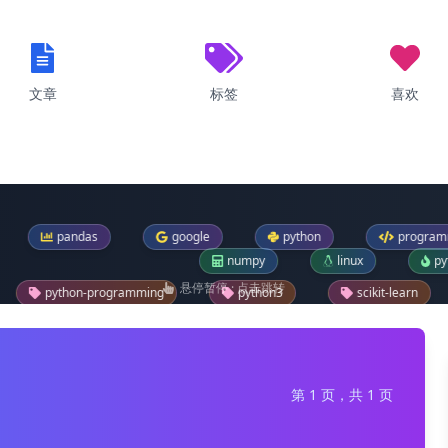
文章
标签
喜欢
as
google
python
programming
numpy
linux
pytorch
悬停暂停 · 点击跳转
ogramming
python3
scikit-learn
bt
windows-11
os
sklearn
pip
fl
第 1 页，共 1 页