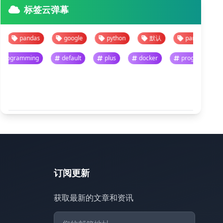
标签云弹幕
pandas
google
python
默认
pandas
goog
programming
default
plus
docker
progra
悬停暂停 · 点击跳转
查看全部
订阅更新
获取最新的文章和资讯