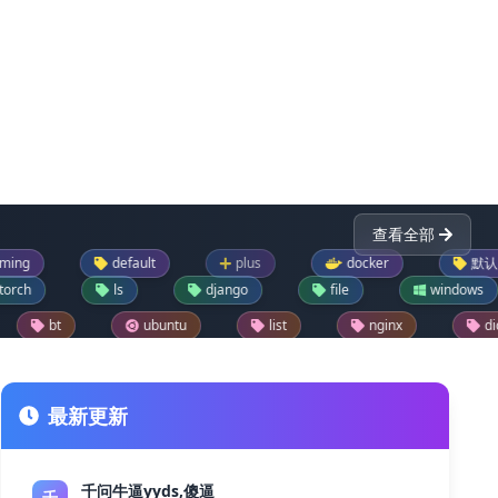
查看全部
default
plus
docker
默认
p
ls
django
file
windows
ubuntu
list
nginx
dictionary
reader
drupal模块
text
json
ask
drupal每日推荐一模块
jupyter
git
最新更新
千问牛逼yyds,傻逼
千