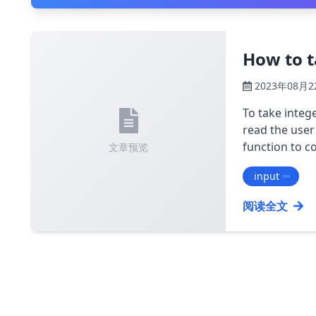
How to t
2023年08月2
To take intege
read the user'
function to co
文章预览
input
阅读全文