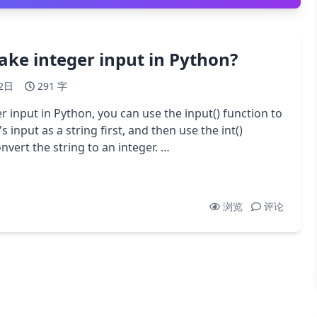
ake integer input in Python?
2日
291 字
r input in Python, you can use the input() function to
s input as a string first, and then use the int()
nvert the string to an integer. …
浏览
评论