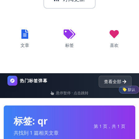
文章
标签
喜欢
热门标签弹幕
查看全部
默认
悬停暂停 · 点击跳转
list
nginx
dictionary
py
标签: qr
第 1 页，共 1 页
共找到 1 篇相关文章