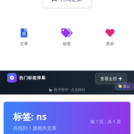
文章
标签
喜欢
热门标签弹幕
查看全部
默认
悬停暂停 · 点击跳转
list
nginx
dictionary
p
标签: ns
第 1 页，共 1 页
共找到 1 篇相关文章