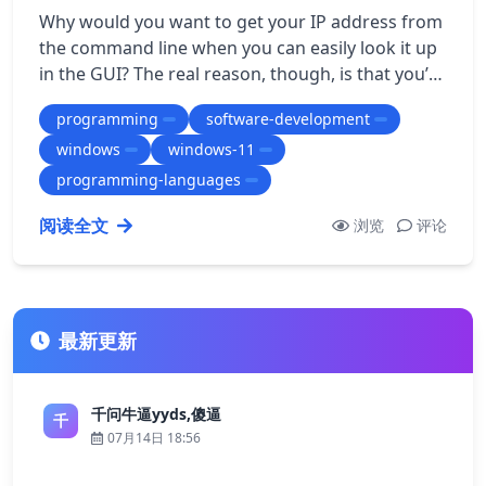
Why would you want to get your IP address from
the command line when you can easily look it up
in the GUI? The real reason, though, is that you’re
probably going to automate it in…
programming
software-development
windows
windows-11
programming-languages
阅读全文
浏览
评论
最新更新
千问牛逼yyds,傻逼
千
07月14日 18:56