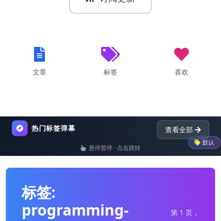
文章
标签
喜欢
热门标签弹幕
查看全部
默认
悬停暂停 · 点击跳转
list
nginx
dictionary
p
标签:
programming-
第 1 页，