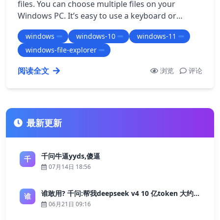
files. You can choose multiple files on your
Windows PC. It’s easy to use a keyboard or
mouse in File Explorer. How to Select Mul…
windows
windows-10
windows-11
windows-file-explorer
阅读全文
浏览
评论
最新更新
千问牛逼yyds,傻逼
千
07月14日 18:56
谁敢用? 千问:帮我deepseek v4 10 亿token 大约多少花费 ?
谁
06月21日 09:16