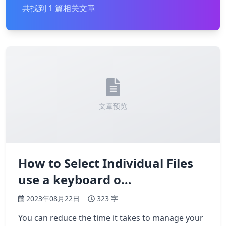
共找到 1 篇相关文章
文章预览
How to Select Individual Files
use a keyboard o…
2023年08月22日
323 字
You can reduce the time it takes to manage your