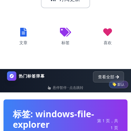
文章
标签
喜欢
热门标签弹幕
查看全部
默认
悬停暂停 · 点击跳转
list
nginx
dictionary
pyt
标签: windows-file-
第 1 页，共
explorer
1 页