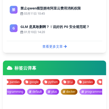
禁止qwen模型拥有阿里云费用消耗权限
禁
03月11日 10:45
GLM 是真敢删啊？！说好的 P0 安全规范呢？
G
01月10日 14:20
查看更多文章
标签云弹幕
pandas
google
python
默认
pandas
google
programming
default
plus
docker
programming