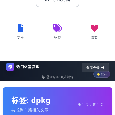
文章
标签
喜欢
热门标签弹幕
查看全部
默认
p
悬停暂停 · 点击跳转
list
nginx
dictionary
pytho
标签: dpkg
第 1 页，共 1 页
共找到 1 篇相关文章