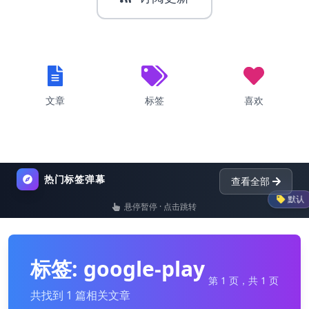
文章
标签
喜欢
热门标签弹幕
查看全部
默认
悬停暂停 · 点击跳转
list
nginx
dictionary
标签: google-play
第 1 页，共 1 页
共找到 1 篇相关文章