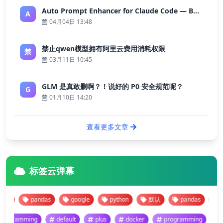
Auto Prompt Enhancer for Claude Code — Building a Highly Reliable AI Programming Workflow
A
04月04日 13:48
禁止qwen模型拥有阿里云费用消耗权限
禁
03月11日 10:45
GLM 是真敢删啊？！说好的 P0 安全规范呢？
G
01月10日 14:20
查看更多文章
标签云弹幕
认
pandas
google
python
默认
pandas
goo
programming
default
plus
docker
programming