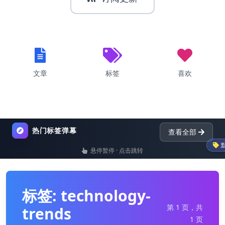
文章
标签
喜欢
热门标签弹幕
查看全部
默认
悬停暂停 · 点击跳转
list
nginx
dictionary
标签: technology-
第 1 页，共
trends
1 页