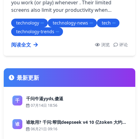
you work (or play) whenever . Their limited
screens also limit your productivity when
compared to a dual monitor desktop. Dual scr…
technology
technology-news
tech
technology-trends
阅读全文
浏览
评论
最新更新
千问牛逼yyds,傻逼
千
07月14日 18:56
谁敢用? 千问:帮我deepseek v4 10 亿token 大约多少花费 ?
谁
06月21日 09:16