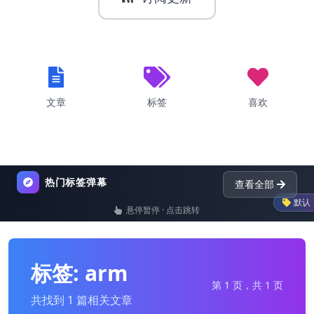
文章
标签
喜欢
热门标签弹幕
查看全部
默认
悬停暂停 · 点击跳转
list
nginx
dictionary
标签: arm
第 1 页，共 1 页
共找到 1 篇相关文章