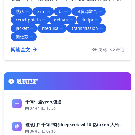
派里那些常用的应用基本都自带了。 基本所有的应用
默认
arm
bt
bt资源聚合
场景基本都可以一键安装，都支持什么可以到这里看
couchpotato
debian
dietpi
看。
…
jackett
medusa
transmission
美杜莎
阅读全文
浏览
评论
最新更新
千问牛逼yyds,傻逼
千
07月14日 18:56
谁敢用? 千问:帮我deepseek v4 10 亿token 大约多少花费 ?
谁
06月21日 09:16