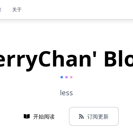
签
关于
erryChan' Bl
less
开始阅读
订阅更新