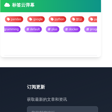
标签云弹幕
pandas
google
python
默认
pandas
goog
programming
default
plus
docker
progra
悬停暂停 · 点击跳转
查看全部
订阅更新
获取最新的文章和资讯