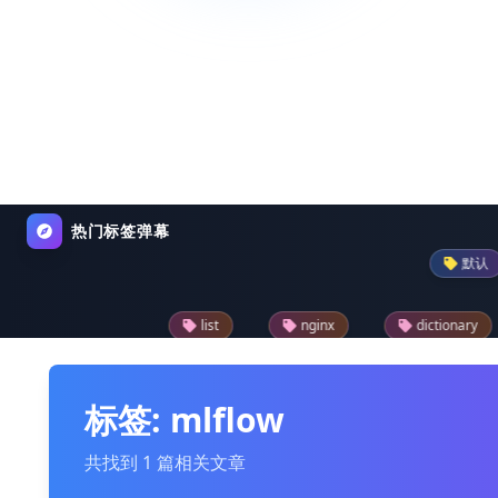
热门标签弹幕
默认
pa
list
nginx
dictionary
python-
reader
drupal模块
text
json
标签: mlflow
共找到 1 篇相关文章