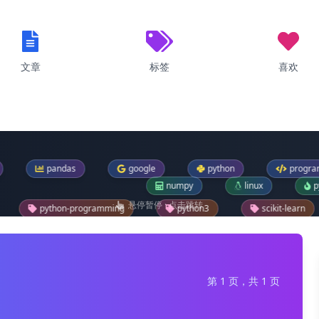
文章
标签
喜欢
ndas
google
python
programming
numpy
linux
pytorch
悬停暂停 · 点击跳转
programming
python3
scikit-learn
bt
windows-11
os
sklearn
pip
f
第 1 页，共 1 页