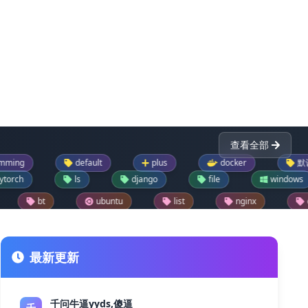
查看全部
default
plus
docker
默认
ls
django
file
windows
ubuntu
list
nginx
dictionary
reader
drupal模块
text
json
lask
drupal每日推荐一模块
jupyter
git
最新更新
千问牛逼yyds,傻逼
千