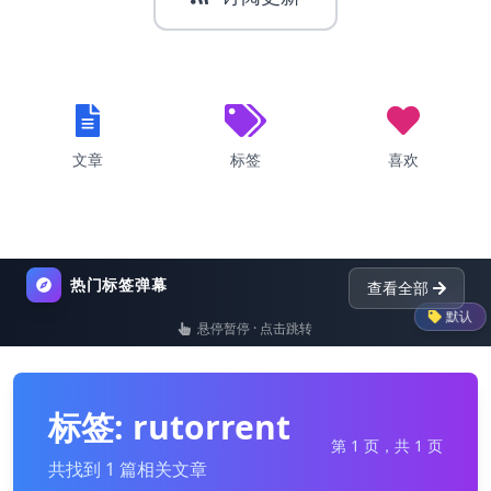
文章
标签
喜欢
热门标签弹幕
查看全部
默认
悬停暂停 · 点击跳转
list
nginx
dictionary
p
标签: rutorrent
第 1 页，共 1 页
共找到 1 篇相关文章