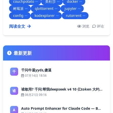
couchpotato
美杜莎
docker
/home/pi/dirve/Download/transmis…
树莓派
qbittorrent
jupyter
config
kodexplorer
rutorrent
阅读全文
浏览
评论
最新更新
千问牛逼yyds,傻逼
千
07月14日 18:56
谁敢用? 千问:帮我deepseek v4 10 亿token 大约多少花费 ?
谁
06月21日 09:16
Auto Prompt Enhancer for Claude Code — Building a Highly Reliable AI Programming Workflow
A