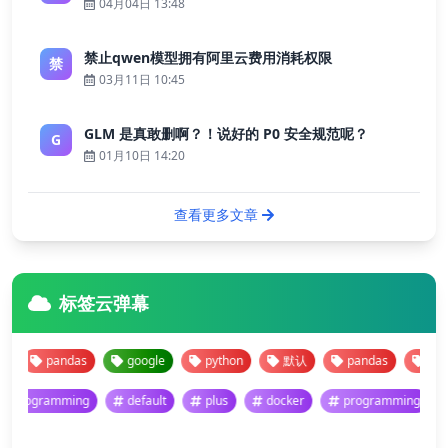
04月04日 13:48
禁止qwen模型拥有阿里云费用消耗权限
禁
03月11日 10:45
GLM 是真敢删啊？！说好的 P0 安全规范呢？
G
01月10日 14:20
查看更多文章
标签云弹幕
pandas
google
python
默认
pandas
google
programming
default
plus
docker
programming