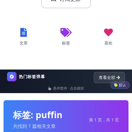
文章
标签
喜欢
热门标签弹幕
查看全部
默认
悬停暂停 · 点击跳转
list
nginx
dictionary
p
标签: puffin
第 1 页，共 1 页
共找到 1 篇相关文章