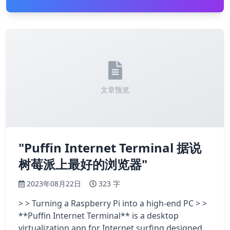
文章预览
"Puffin Internet Terminal 据说
树莓派上最好的浏览器"
2023年08月22日
323 字
> > Turning a Raspberry Pi into a high-end PC > >
**Puffin Internet Terminal** is a desktop
virtualization app for Internet surfing designed