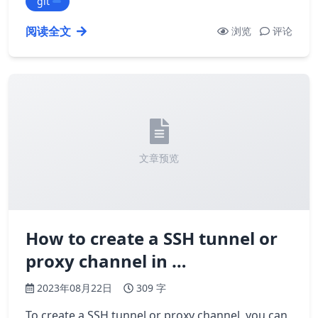
git
改： ``` from git import Repo # clone the existing
repository repo …
阅读全文
浏览
评论
文章预览
How to create a SSH tunnel or
proxy channel in …
2023年08月22日
309 字
To create a SSH tunnel or proxy channel, you can