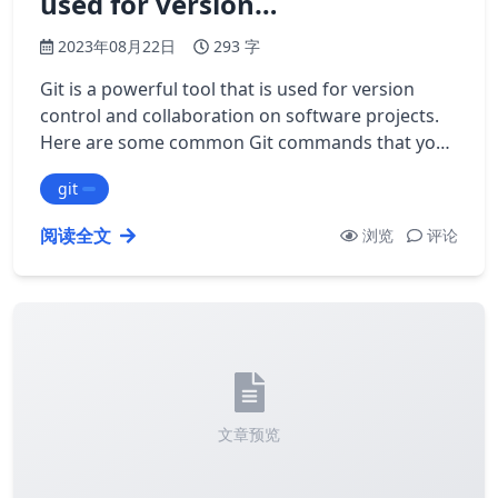
used for version…
2023年08月22日
293 字
Git is a powerful tool that is used for version
control and collaboration on software projects.
Here are some common Git commands that you
might find useful: 1. git init: Initia…
git
阅读全文
浏览
评论
文章预览