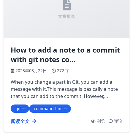
文章预览
How to add a note to a commit
with git notes co…
2023年08月22日
272 字
When you change a part in Git, you can add a
message with it.This message is basically a note
that you can add to the commit. However,
sometimes, you may want to add additional …
git
command-line
阅读全文
浏览
评论