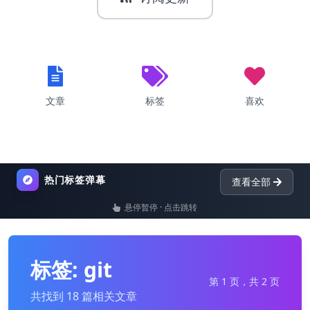
文章
标签
喜欢
热门标签弹幕
查看全部
默认
悬停暂停 · 点击跳转
list
nginx
dictionary
标签: git
第 1 页，共 2 页
共找到 18 篇相关文章