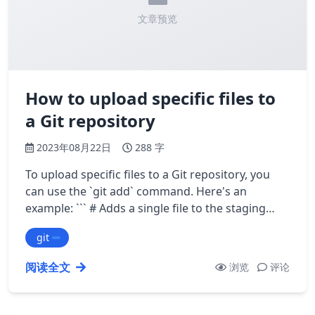
文章预览
How to upload specific files to
a Git repository
2023年08月22日
288 字
To upload specific files to a Git repository, you
can use the `git add` command. Here's an
example: ``` # Adds a single file to the staging
area git add path/to/file ``` ``` …
git
阅读全文
浏览
评论