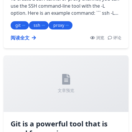
use the SSH command-line tool with the -L
option. Here is an example command: ``` ssh -L
local_port:target_host:target_port use…
git
ssh
proxy
阅读全文
浏览
评论
文章预览
Git is a powerful tool that is