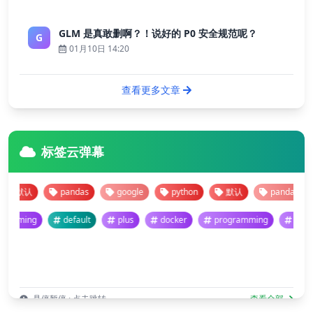
GLM 是真敢删啊？！说好的 P0 安全规范呢？
G
01月10日 14:20
查看更多文章
标签云弹幕
pandas
google
python
默认
pandas
goog
programming
default
plus
docker
programming
悬停暂停 · 点击跳转
查看全部