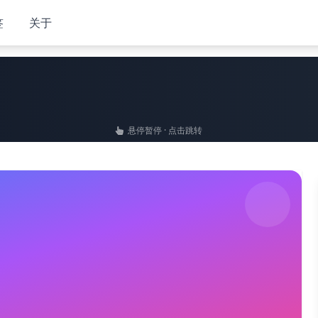
签
关于
悬停暂停 · 点击跳转