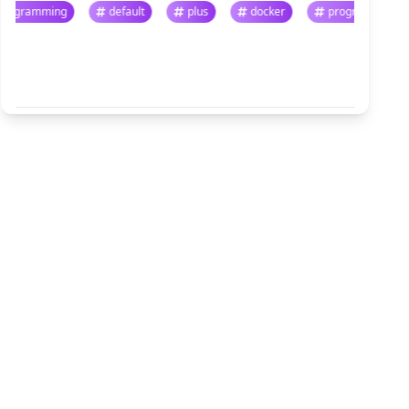
programming
default
plus
docker
program
悬停暂停 · 点击跳转
查看全部