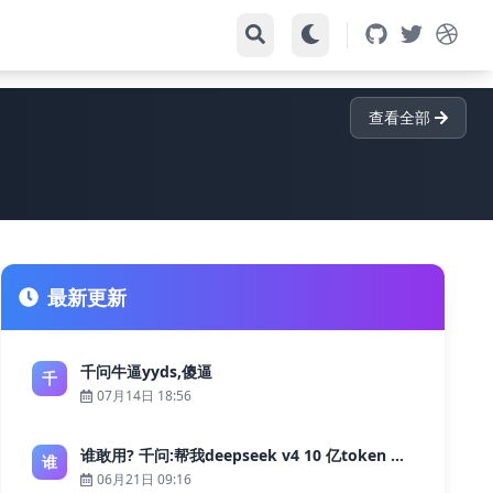
查看全部
最新更新
千问牛逼yyds,傻逼
千
07月14日 18:56
谁敢用? 千问:帮我deepseek v4 10 亿token 大约多少花费 ?
谁
06月21日 09:16