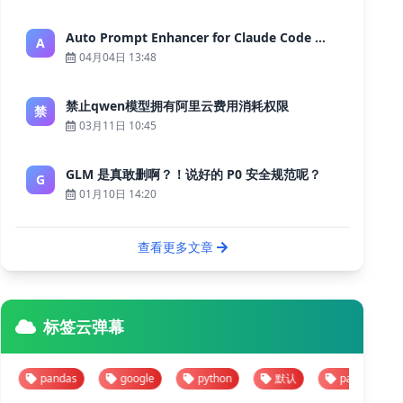
Auto Prompt Enhancer for Claude Code — Building a Highly Reliable AI Programming Workflow
A
04月04日 13:48
禁止qwen模型拥有阿里云费用消耗权限
禁
03月11日 10:45
GLM 是真敢删啊？！说好的 P0 安全规范呢？
G
01月10日 14:20
查看更多文章
标签云弹幕
pandas
google
python
默认
pandas
goo