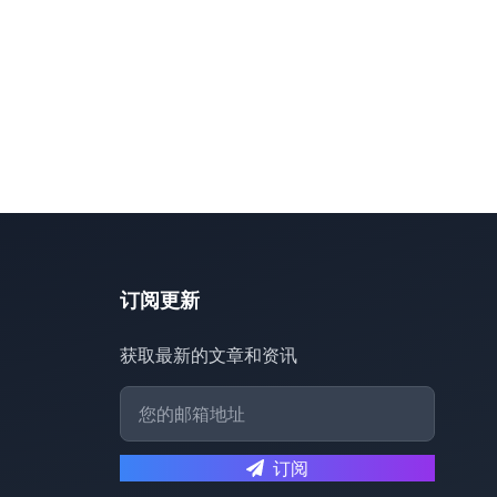
订阅更新
获取最新的文章和资讯
订阅