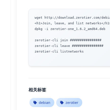
wget http://download.zerotier.com/debi
<h1>Join, leave, and list networks</h1>
dpkg -i zerotier-one_1.6.2_amd64.deb

zerotier-cli join ################

zerotier-cli leave ################

zerotier-cli listnetworks

相关标签
debian
zerotier