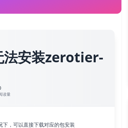
法安装zerotier-
0
阅读量
默认
ne的情况下，可以直接下载对应的包安装