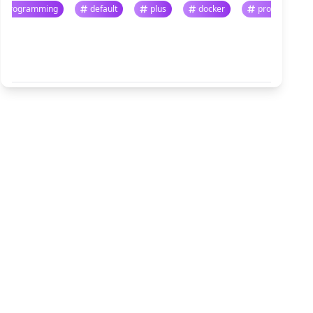
programming
default
plus
docker
program
64.deb

悬停暂停 · 点击跳转
查看全部