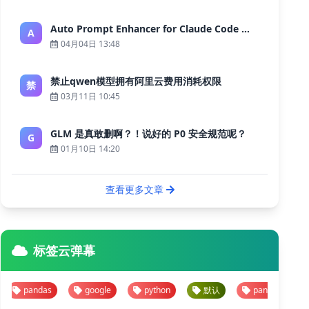
Auto Prompt Enhancer for Claude Code — Building a Highly Reliable AI Programming Workflow
A
04月04日 13:48
禁止qwen模型拥有阿里云费用消耗权限
禁
03月11日 10:45
GLM 是真敢删啊？！说好的 P0 安全规范呢？
G
01月10日 14:20
查看更多文章
标签云弹幕
pandas
google
python
默认
pandas
goo