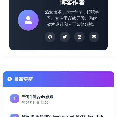
博客作者
热爱技术，乐于分享，持续学
习。专注于Web开发、系统
架构设计和人工智能领域。
最新更新
千问牛逼yyds,傻逼
千
07月14日 18:56
谁敢用? 千问:帮我deepseek v4 10 亿token 大约多少花费 ?