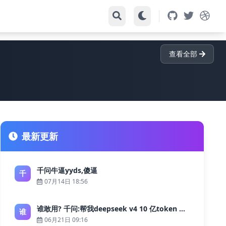
查看全部
最新更新
千问牛逼yyds,傻逼
千
07月14日 18:56
谁敢用? 千问:帮我deepseek v4 10 亿token 大约多少花费 ?
谁
06月21日 09:16