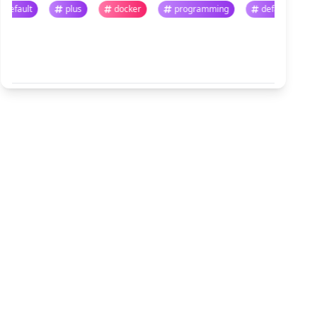
default
plus
docker
programming
default
悬停暂停 · 点击跳转
查看全部