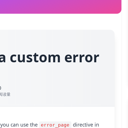
a custom error
0
阅读量
, you can use the
directive in
error_page