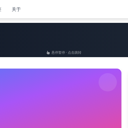
签
关于
悬停暂停 · 点击跳转