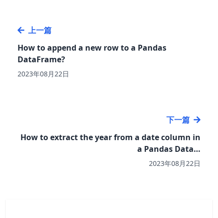
上一篇
How to append a new row to a Pandas
DataFrame?
2023年08月22日
下一篇
How to extract the year from a date column in
a Pandas Data…
2023年08月22日