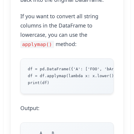
If you want to convert all string
columns in the DataFrame to
lowercase, you can use the
method:
applymap()
df = pd.DataFrame({'A': ['FOO', 'bAr', 'BaZ'
df = df.applymap(lambda x: x.lower() if isin
Output:
     A    B
