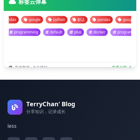
标签云弹幕
ndas
google
python
默认
pandas
google
programming
default
plus
docker
progra
悬停暂停 · 点击跳转
查看全部
TerryChan' Blog
分享知识，记录成长
less