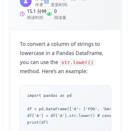
作者
更新时间
15.1 分钟
0
阅读时间
阅读量
To convert a column of strings to
lowercase in a Pandas DataFrame,
you can use the
str.lower()
method. Here’s an example:
import pandas as pd

df = pd.DataFrame({'A': ['FOO', 'bAr', 'BaZ'
df['A'] = df['A'].str.lower() # convert the 