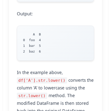
Output:
     A  B

0  foo  4

1  bar  5

In the example above,
converts the
df['A'].str.lower()
column ‘A’ to lowercase using the
method. The
str.lower()
modified DataFrame is then stored
back into the original DataFrame.