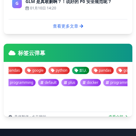
GLM 是真敢删啊？！说好的 P0 安全规范呢？
G
01月10日 14:20
查看更多文章
标签云弹幕
pandas
google
python
默认
pandas
google
programming
default
plus
docker
programmi
悬停暂停 · 点击跳转
查看全部