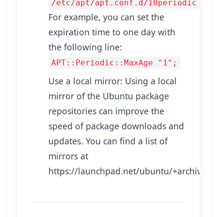
.
/etc/apt/apt.conf.d/10periodic
For example, you can set the
expiration time to one day with
the following line:
APT::Periodic::MaxAge "1";
Use a local mirror: Using a local
mirror of the Ubuntu package
repositories can improve the
speed of package downloads and
updates. You can find a list of
mirrors at
https://launchpad.net/ubuntu/+archivemi