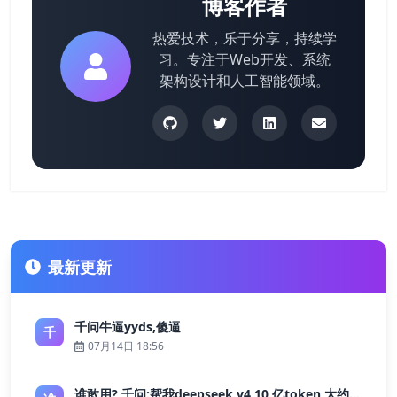
博客作者
热爱技术，乐于分享，持续学
习。专注于Web开发、系统
架构设计和人工智能领域。
最新更新
千问牛逼yyds,傻逼
千
07月14日 18:56
谁敢用? 千问:帮我deepseek v4 10 亿token 大约多少花费 ?