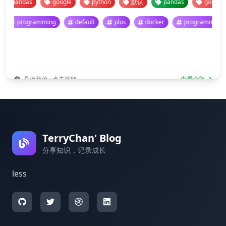
pandas
google
python
默认
pandas
google
programming
default
plus
docker
programm
悬停暂停 · 点击跳转
查看全部
TerryChan' Blog
分享知识，记录成长
less