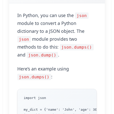
In Python, you can use the
json
module to convert a Python
dictionary to a JSON object. The
module provides two
json
methods to do this:
json.dumps()
and
.
json.dump()
Here’s an example using
:
json.dumps()
import json

my_dict = {'name': 'John', 'age': 30, 'city':