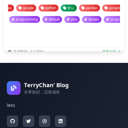
das
google
python
默认
pandas
google
p
programming
default
plus
docker
progr
悬停暂停 · 点击跳转
查看全部
TerryChan' Blog
分享知识，记录成长
less