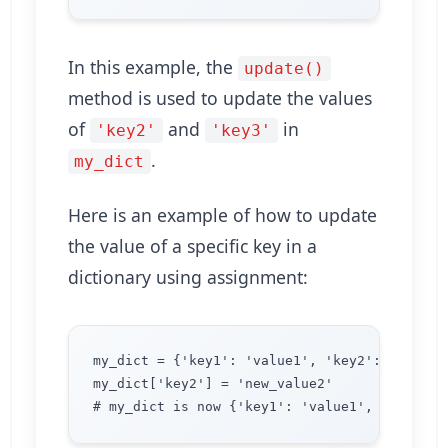
In this example, the
update()
method is used to update the values
of
and
in
'key2'
'key3'
.
my_dict
Here is an example of how to update
the value of a specific key in a
dictionary using assignment:
my_dict = {'key1': 'value1', 'key2': 'value2'
my_dict['key2'] = 'new_value2'
