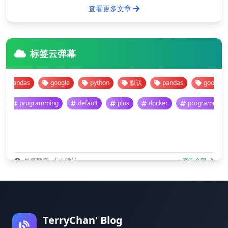
查看更多文章
标签云弹幕
pandas
google
python
默认
pandas
google
programming
default
plus
docker
programm
悬停暂停 · 点击跳转
查看全部
TerryChan' Blog