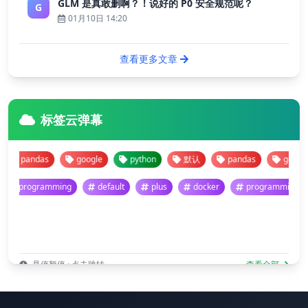
GLM 是真敢删啊？！说好的 P0 安全规范呢？
G
01月10日 14:20
查看更多文章
标签云弹幕
pandas
google
python
默认
pandas
google
programming
default
plus
docker
programmin
悬停暂停 · 点击跳转
查看全部