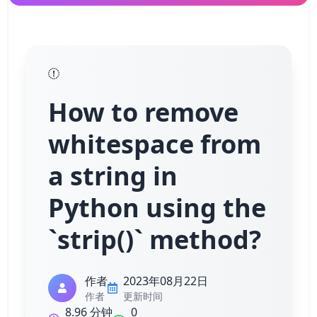
How to remove
whitespace from
a string in
Python using the
`strip()` method?
作者
2023年08月22日
作者
更新时间
8.96 分钟
0