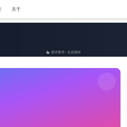
签
关于
悬停暂停 · 点击跳转