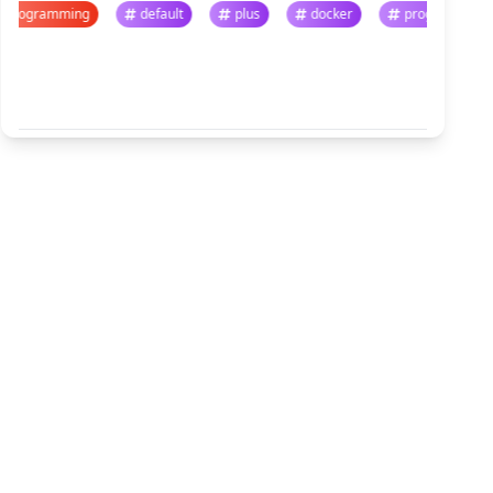
programming
default
plus
docker
progr
悬停暂停 · 点击跳转
查看全部