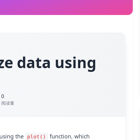
ze data using
0
阅读量
默认
p
 using the
function, which
plot()