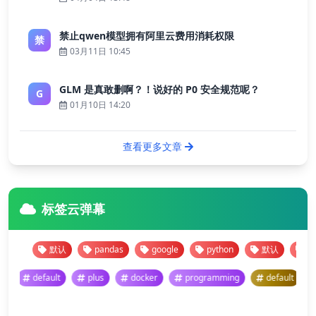
禁止qwen模型拥有阿里云费用消耗权限
禁
03月11日 10:45
GLM 是真敢删啊？！说好的 P0 安全规范呢？
G
01月10日 14:20
查看更多文章
标签云弹幕
默认
pandas
google
python
默认
panda
mming
default
plus
docker
programming
default