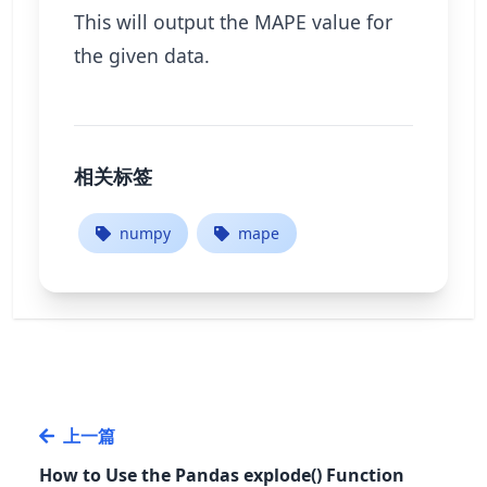
This will output the MAPE value for
the given data.
相关标签
numpy
mape
上一篇
How to Use the Pandas explode() Function