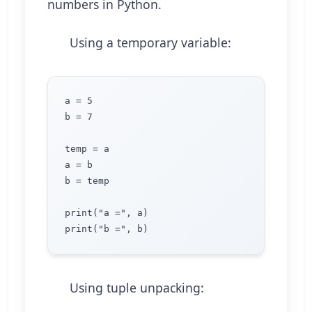
numbers in Python.
Using a temporary variable:
a = 5

b = 7

temp = a

a = b

b = temp

print("a =", a)

Using tuple unpacking: