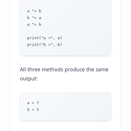
a ^= b

b ^= a

a ^= b

print("a =", a)

All three methods produce the same
output:
a = 7
