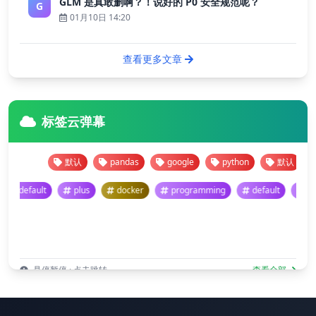
GLM 是真敢删啊？！说好的 P0 安全规范呢？
G
01月10日 14:20
查看更多文章
标签云弹幕
默认
pandas
google
python
默认
p
ng
default
plus
docker
programming
default
悬停暂停 · 点击跳转
查看全部