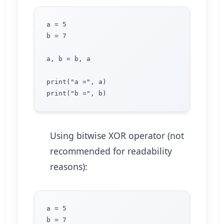
a = 5

b = 7

a, b = b, a

print("a =", a)

Using bitwise XOR operator (not
recommended for readability
reasons):
a = 5

b = 7
