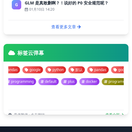
GLM 是真敢删啊？！说好的 P0 安全规范呢？
G
01月10日 14:20
查看更多文章
标签云弹幕
pandas
google
python
默认
pandas
google
programming
default
plus
docker
programm
悬停暂停 · 点击跳转
查看全部