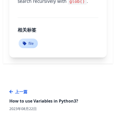
search recursively with
.
glob()
相关标签
file
上一篇
How to use Variables in Python3?
2023年08月22日