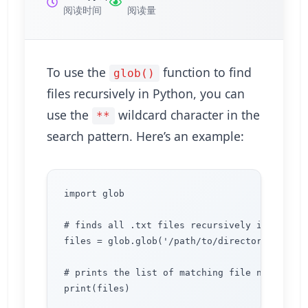
阅读时间
阅读量
To use the
function to find
glob()
files recursively in Python, you can
use the
wildcard character in the
**
search pattern. Here’s an example:
import glob

# finds all .txt files recursively in a direc
files = glob.glob('/path/to/directory/**/*.tx
# prints the list of matching file names
