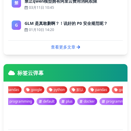
禁止qwen模型拥有阿里云费用消耗权限
禁
03月11日 10:45
GLM 是真敢删啊？！说好的 P0 安全规范呢？
G
01月10日 14:20
查看更多文章
标签云弹幕
pandas
google
python
默认
pandas
google
programming
default
plus
docker
programmi