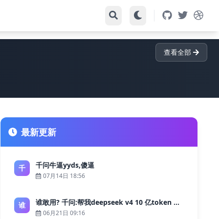
查看全部
最新更新
千问牛逼yyds,傻逼
千
07月14日 18:56
谁敢用? 千问:帮我deepseek v4 10 亿token 大约多少花费 ?
谁
06月21日 09:16