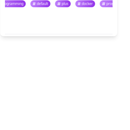
programming
default
plus
docker
progra
悬停暂停 · 点击跳转
查看全部