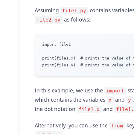
Assuming
contains variable
file1.py
as follows:
file2.py
import file1

print(file1.x)  # prints the value of 
In this example, we use the
st
import
which contains the variables
and
x
y
the dot notation
and
file1.x
file1
Alternatively, you can use the
key
from