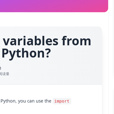
 variables from
n Python?
0
阅读量
n Python, you can use the
import
默认