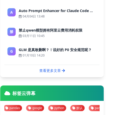
Auto Prompt Enhancer for Claude Code — Building a Highly Reliable AI Programming Workflow
A
04月04日 13:48
禁止qwen模型拥有阿里云费用消耗权限
禁
03月11日 10:45
GLM 是真敢删啊？！说好的 P0 安全规范呢？
G
01月10日 14:20
查看更多文章
标签云弹幕
pandas
google
python
默认
pandas
goog