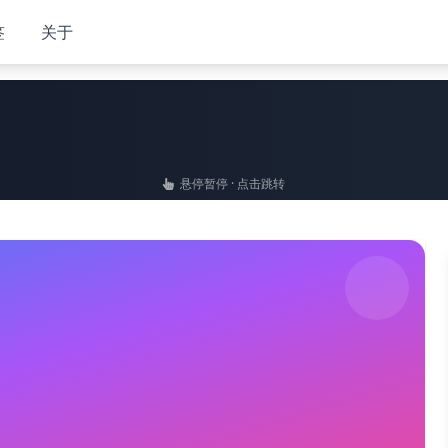
签
关于
悬停暂停 · 点击跳转