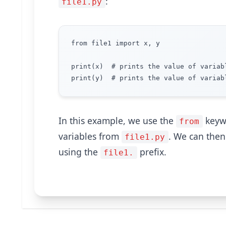
:
file1.py
from file1 import x, y

print(x)  # prints the value of variab
In this example, we use the
keywo
from
variables from
. We can then
file1.py
using the
prefix.
file1.