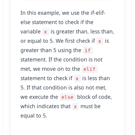
In this example, we use the if-elif-
else statement to check if the
variable
is greater than, less than,
x
or equal to 5. We first check if
is
x
greater than 5 using the
if
statement. If the condition is not
met, we move on to the
elif
statement to check if
is less than
x
5. If that condition is also not met,
we execute the
block of code,
else
which indicates that
must be
x
equal to 5.