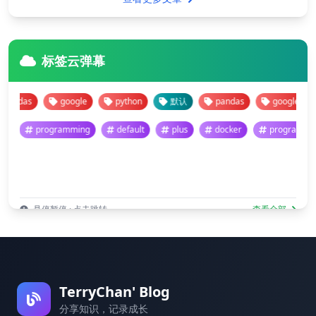
标签云弹幕
das
google
python
默认
pandas
google
p
programming
default
plus
docker
progra
悬停暂停 · 点击跳转
查看全部
TerryChan' Blog
分享知识，记录成长