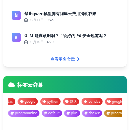
禁止qwen模型拥有阿里云费用消耗权限
禁
03月11日 10:45
GLM 是真敢删啊？！说好的 P0 安全规范呢？
G
01月10日 14:20
查看更多文章
标签云弹幕
ndas
google
python
默认
pandas
google
programming
default
plus
docker
program