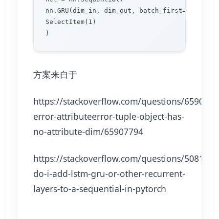
nn.GRU(dim_in, dim_out, batch_first=True),

SelectItem(1)

方案来自于
https://stackoverflow.com/questions/6590688
error-attributeerror-tuple-object-has-
no-attribute-dim/65907794
https://stackoverflow.com/questions/508179
do-i-add-lstm-gru-or-other-recurrent-
layers-to-a-sequential-in-pytorch