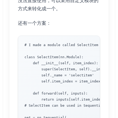
没法直接使用，可以采用自定义模块的
方式来转化成一个。
还有一个方案：
# I made a module called SelectItem to pick 
class SelectItem(nn.Module):

    def __init__(self, item_index):

        super(SelectItem, self).__init__()

        self._name = 'selectitem'

        self.item_index = item_index

    def forward(self, inputs):

        return inputs[self.item_index]

# SelectItem can be used in Sequential to pic
net = nn.Sequential(
