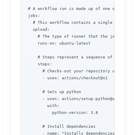
# A workflow run is made up of one or more j
jobs:

  # This workflow contains a single job calle
  upload:

    # The type of runner that the job will ru
    runs-on: ubuntu-latest

    # Steps represent a sequence of tasks th
    steps:

      # Checks-out your repository under $GI
      - uses: actions/checkout@v2

      # Sets up python

      - uses: actions/setup-python@v2

        with:

          python-version: 3.8

      # Install dependencies

      - name: "Installs dependencies"
