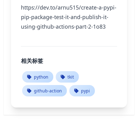
https://dev.to/arnu515/create-a-pypi-
pip-package-test-it-and-publish-it-
using-github-actions-part-2-1o83
相关标签
python
tkit
github-action
pypi