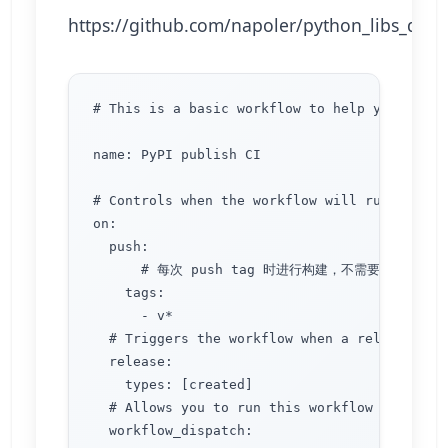
https://github.com/napoler/python_libs_dem
# This is a basic workflow to help you get st
name: PyPI publish CI

# Controls when the workflow will run

on:

  push:

      # 每次 push tag 时进行构建，不需要每次 pu
    tags:

      - v*

  # Triggers the workflow when a release is c
  release: 

    types: [created]

  # Allows you to run this workflow manually 
  workflow_dispatch:
