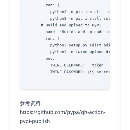
        run: |

          python3 -m pip install --upgrade pi
          python3 -m pip install setuptools w
      # Build and upload to PyPI

      - name: "Builds and uploads to PyPI"

        run: |

          python3 setup.py sdist bdist_wheel

          python3 -m twine upload dist/*

        env:

          TWINE_USERNAME: __token__

          TWINE_PASSWORD: ${{ secrets.PIPY }}
参考资料
https://github.com/pypa/gh-action-
pypi-publish