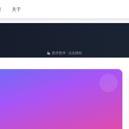
签
关于
悬停暂停 · 点击跳转