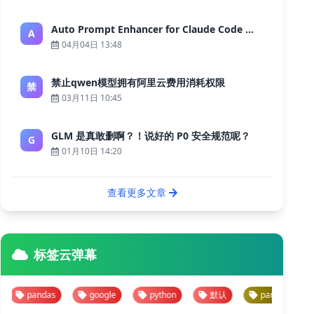
Auto Prompt Enhancer for Claude Code — Building a Highly Reliable AI Programming Workflow
A
04月04日 13:48
禁止qwen模型拥有阿里云费用消耗权限
禁
03月11日 10:45
GLM 是真敢删啊？！说好的 P0 安全规范呢？
G
01月10日 14:20
查看更多文章
标签云弹幕
pandas
google
python
默认
pandas
goo