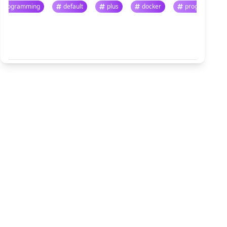
programming
default
plus
docker
program
悬停暂停 · 点击跳转
查看全部