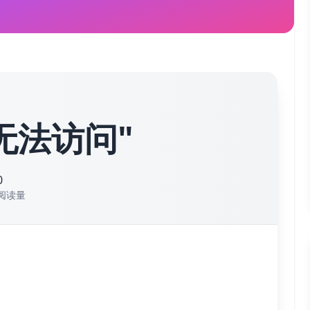
积无法访问"
0
阅读量
默认