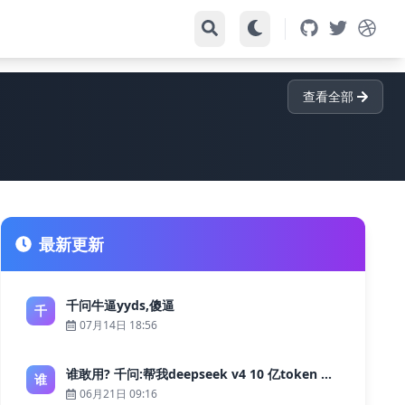
查看全部
最新更新
千问牛逼yyds,傻逼
千
07月14日 18:56
谁敢用? 千问:帮我deepseek v4 10 亿token 大约多少花费 ?
谁
06月21日 09:16